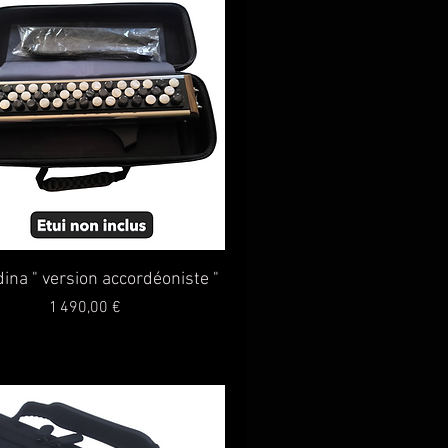
Aperçu rapide
ina " version accordéoniste "
Prix
1 490,00 €