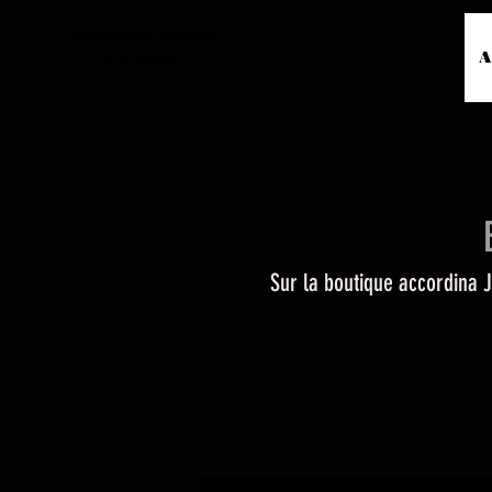
Manufacture Française
A
d'accordinas
Boutiq
Sur la boutique accordina 