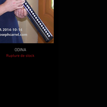
Aperçu rapide
ODINA
Rupture de stock